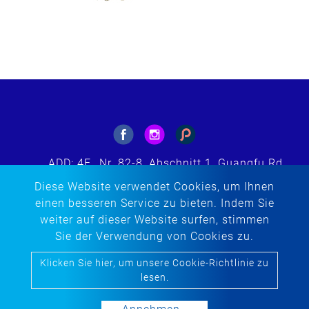
ADD: 4F., Nr. 82-8, Abschnitt 1, Guangfu Rd.,
Sanchong Dist., New Taipei City 241564,
Diese Website verwendet Cookies, um Ihnen
Taiwan (ROC)
einen besseren Service zu bieten. Indem Sie
E-MAIL: tacherng@embroidery.com.tw
weiter auf dieser Website surfen, stimmen
TEL:
+886-2-85123299
Sie der Verwendung von Cookies zu.
FAX: +886-2-85123298
Klicken Sie hier, um unsere Cookie-Richtlinie zu
Copyright © 2020-2026 Ta Cherng Embroidery Co., Ltd. All
lesen.
rights reserved.
Atteipo.
Seitenverzeichnis
tacherng@embroidery.com.tw