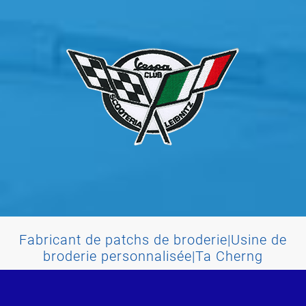
Fabricant de patchs de broderie|Usine de
broderie personnalisée|Ta Cherng