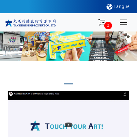
Langue
0
Previous
Nex