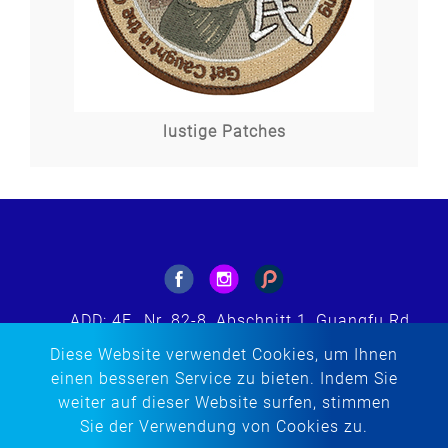
lustige Patches
ADD: 4F., Nr. 82-8, Abschnitt 1, Guangfu Rd.,
Sanchong Dist., New Taipei City 241564,
Diese Website verwendet Cookies, um Ihnen
Taiwan (ROC)
einen besseren Service zu bieten. Indem Sie
E-MAIL: tacherng@embroidery.com.tw
weiter auf dieser Website surfen, stimmen
TEL:
+886-2-85123299
Sie der Verwendung von Cookies zu.
FAX: +886-2-85123298