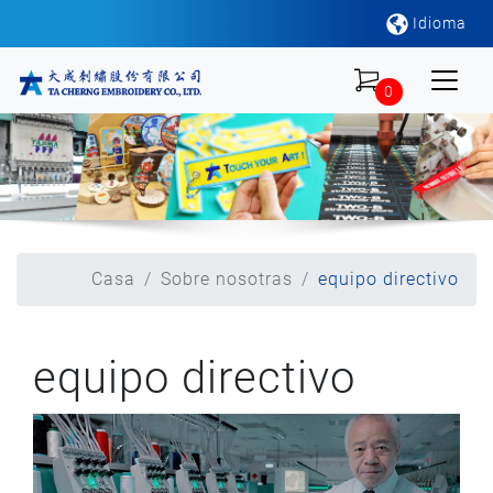
Idioma
0
Casa
Sobre nosotras
equipo directivo
equipo directivo