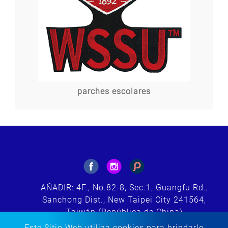
parches escolares
AÑADIR: 4F., No.82-8, Sec.1, Guangfu Rd.,
Sanchong Dist., New Taipei City 241564,
Taiwán (República de China)
CORREO ELECTRÓNICO:
Este Sitio Web utiliza cookies para brindarle