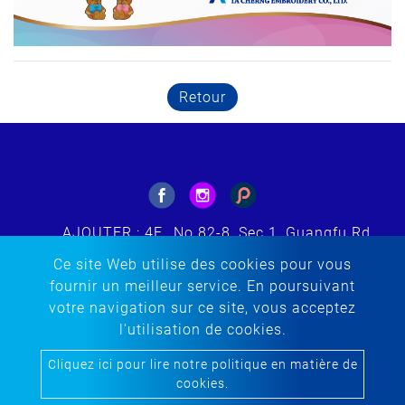
Retour
AJOUTER : 4F., No.82-8, Sec.1, Guangfu Rd.,
Sanchong Dist., New Taipei City 241564,
Ce site Web utilise des cookies pour vous
Taiwan (ROC)
fournir un meilleur service. En poursuivant
E-MAIL : tacherng@embroidery.com.tw
votre navigation sur ce site, vous acceptez
TÉL :
+886-2-85123299
l'utilisation de cookies.
TÉLÉCOPIEUR : +886-2-85123298
Cliquez ici pour lire notre politique en matière de
Copyright © 2020-2026 Ta Cherng Embroidery Co., Ltd. All
cookies.
rights reserved.
Atteipo.
Plan du site