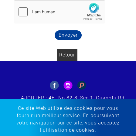
Envoyer
Retour
AJOUTER : 4F., No.82-8, Sec.1, Guangfu Rd.,
Sanchong Dist., New Taipei City 241564,
Ce site Web utilise des cookies pour vous
Taiwan (ROC)
fournir un meilleur service. En poursuivant
E-MAIL : tacherng@embroidery.com.tw
votre navigation sur ce site, vous acceptez
TÉL :
+886-2-85123299
l'utilisation de cookies.
TÉLÉCOPIEUR : +886-2-85123298