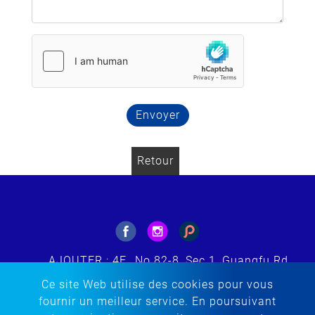
Envoyer
Retour
AJOUTER : 4F., No.82-8, Sec.1, Guangfu Rd.,
Sanchong Dist., New Taipei City 241564,
Ce site Web utilise des cookies pour vous
Taiwan (ROC)
fournir un meilleur service. En poursuivant
E-MAIL : tacherng@embroidery.com.tw