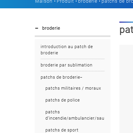
Maison
Produit
broderie
patchs de br
pat
broderie
introduction au patch de
broderie
broderie par sublimation
patchs de broderie
patchs militaires / moraux
patchs de police
patchs
d'incendie/ambulancier/sauvetage
patchs de sport