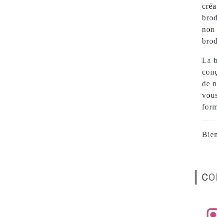
créa
brod
non 
brod
La b
conç
de n
vous
form
Bien
C