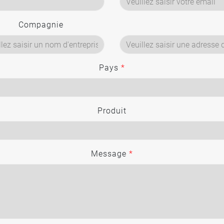
Compagnie
Pays
*
Produit
Message
*