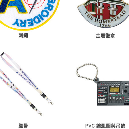
刺繡
金屬徽章
織帶
PVC 鑰匙圈與吊飾