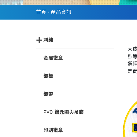
首頁
產品資訊
刺繡
大
飾
金屬徽章
選
是
織標
織帶
PVC 鑰匙圈與吊飾
印刷徽章