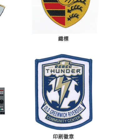
織標
印刷徽章