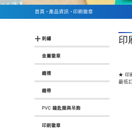
首頁
產品資訊
印刷徽章
印
刺繡
金屬徽章
織標
★ 印
最低訂
織帶
PVC 鑰匙圈與吊飾
印刷徽章