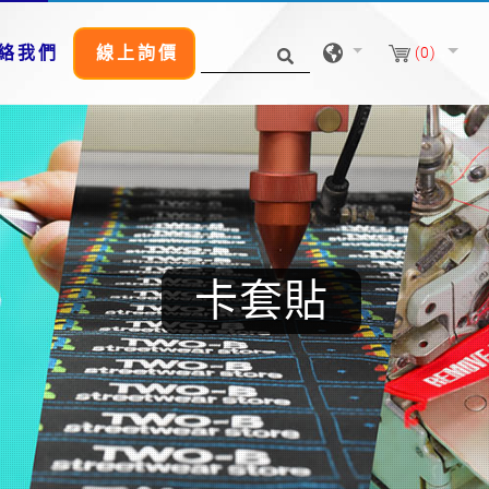
絡我們
線上詢價
(0)
卡套貼