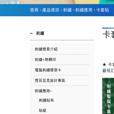
首頁
產品資訊
刺繡
刺繡應用
卡套貼
卡
刺繡
刺繡臂章介紹
刺繡+熱轉印
★ 卡
電腦刺繡臂章
最低訂
霓豆瓦克設計專區
刺繡應用
刺繡貼布
貼紙