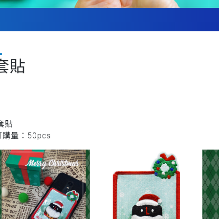
套貼
套貼
購量：50pcs