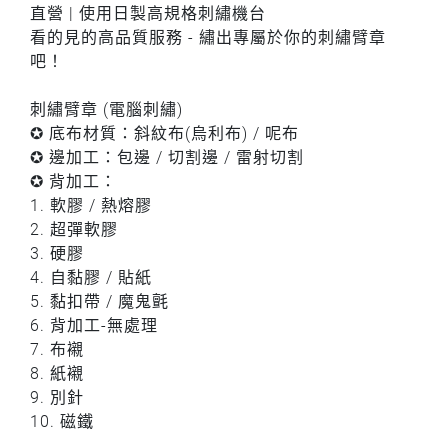
直營 | 使用日製高規格刺繡機台
看的見的高品質服務 - 繡出專屬於你的刺繡臂章
吧！
刺繡臂章 (電腦刺繡)
✪ 底布材質：斜紋布(烏利布) / 呢布
✪ 邊加工：包邊 / 切割邊 / 雷射切割
✪ 背加工：
1. 軟膠 / 熱熔膠
2. 超彈軟膠
3. 硬膠
4. 自黏膠 / 貼紙
5. 黏扣帶 / 魔鬼氈
6. 背加工-無處理
7. 布襯
8. 紙襯
9. 別針
10. 磁鐵